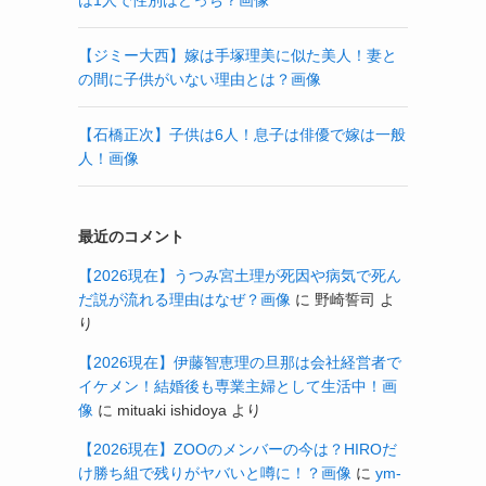
は1人で性別はどっち？画像
【ジミー大西】嫁は手塚理美に似た美人！妻と
の間に子供がいない理由とは？画像
【石橋正次】子供は6人！息子は俳優で嫁は一般
人！画像
最近のコメント
【2026現在】うつみ宮土理が死因や病気で死ん
だ説が流れる理由はなぜ？画像
に
野崎誓司
よ
り
【2026現在】伊藤智恵理の旦那は会社経営者で
イケメン！結婚後も専業主婦として生活中！画
像
に
mituaki ishidoya
より
【2026現在】ZOOのメンバーの今は？HIROだ
け勝ち組で残りがヤバいと噂に！？画像
に
ym-