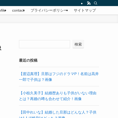
file
contact
プライバシーポリシー
サイトマップ
検索
像
最近の投稿
【渡辺真理】旦那はフジのドラマP！名前は高井
一郎で子供は？画像
【小椋久美子】結婚歴ありも子供がいない理由
とは？再婚の噂も合わせて紹介！画像
【田中れいな】結婚した旦那はどんな人？子供