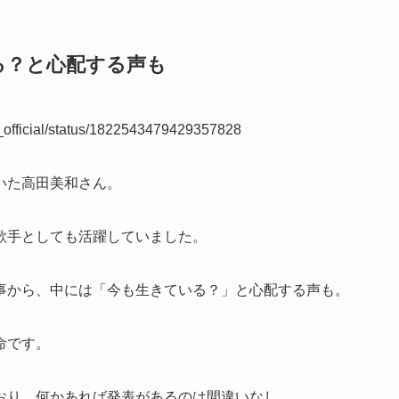
る？と心配する声も
0_official/status/1822543479429357828
いた高田美和さん。
歌手としても活躍していました。
事から、中には「今も生きている？」と心配する声も。
命です。
おり、何かあれば発表があるのは間違いなし。